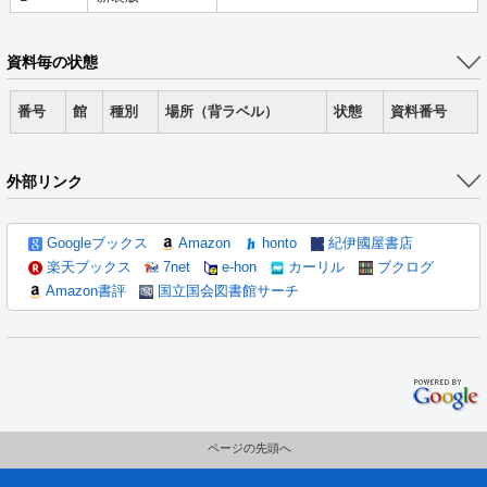
資料毎の状態
番号
館
種別
場所（背ラベル）
状態
資料番号
外部リンク
Googleブックス
Amazon
honto
紀伊國屋書店
楽天ブックス
7net
e-hon
カーリル
ブクログ
Amazon書評
国立国会図書館サーチ
ページの先頭へ