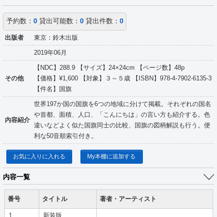
予約数：
0
貸出可能数：
0
貸出件数：
0
出版者
東京：鈴木出版
2019年06月
【NDC】288.9 【サイズ】24×24cm 【ページ数】48p
その他
【価格】¥1,600 【対象】３～５歳 【ISBN】978-4-7902-6135-3
【件名】国旗
世界197か国の国旗を6つの地域に分けて掲載。それぞれの国名
や首都、面積、人口、「こんにちは」の言い方も紹介する。色
内容紹介
違いなどよく似た国旗同士の比較、国旗の図柄解説も行う。便
利な50音順索引付き。
お気に入りに入れる
My本棚に追加する
内容一覧
番号
タイトル
著者・アーティスト
1
新装版